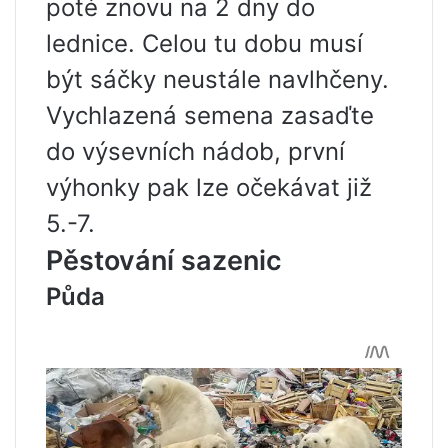
poté znovu na 2 dny do
lednice. Celou tu dobu musí
být sáčky neustále navlhčeny.
Vychlazená semena zasaďte
do výsevních nádob, první
výhonky pak lze očekávat již
5.-7.
Pěstování sazenic
Půda