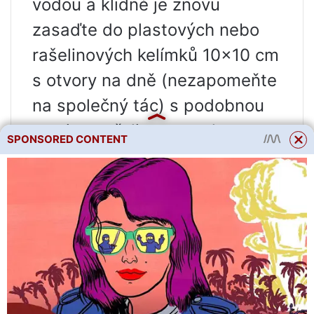
vodou a klidně je znovu
zasaďte do plastových nebo
rašelinových kelímků 10×10 cm
s otvory na dně (nezapomeňte
na společný tác) s podobnou
zeminou přelitou roztokem
SPONSORED CONTENT
PETER PEAT “Living Force :
Stress Resistance” kapalné
huminové hnojivo. Uprostřed
každého šálku udělejte díru a
zasaďte klíčky, přičemž je
prohlubujte přesně k prvnímu
páru listů zespodu.