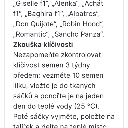
„Giselle f1“, „Alenka“, „Achát
f1“, „Baghira f1“, „Albatros“,
„Don Quijote“, „Robin Hood“,
„Romantic“, „Sancho Panza“.
Zkouška klíčivosti
Nezapomeňte zkontrolovat
klíčivost semen 3 týdny
předem: vezměte 10 semen
lilku, vložte je do tkaných
sáčků a ponořte je na jeden
den do teplé vody (25 °C).
Poté sáčky vyjměte, položte na
talířek a dejte na teplé místo