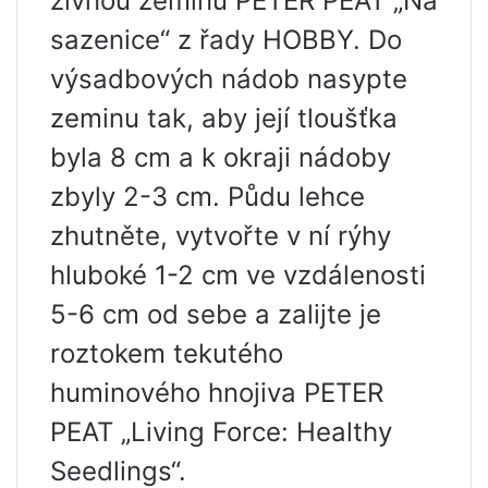
živnou zeminu PETER PEAT „Na
sazenice“ z řady HOBBY. Do
výsadbových nádob nasypte
zeminu tak, aby její tloušťka
byla 8 cm a k okraji nádoby
zbyly 2-3 cm. Půdu lehce
zhutněte, vytvořte v ní rýhy
hluboké 1-2 cm ve vzdálenosti
5-6 cm od sebe a zalijte je
roztokem tekutého
huminového hnojiva PETER
PEAT „Living Force: Healthy
Seedlings“.