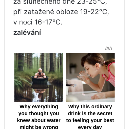
za slunečného dne 23-25°C,
při zatažené obloze 19-22°C,
v noci 16-17°C.
zalévání