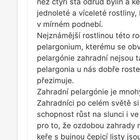
než čtyři sta odrůd bylin a 
jednoleté a víceleté rostliny,
v mírném podnebí.
Nejznámější rostlinou této ro
pelargonium, kterému se obvy
pelargónie zahradní nejsou ta
pelargonia u nás dobře rost
přezimuje.
Zahradní pelargónie je mnoh
Zahradníci po celém světě si 
schopnost růst na slunci i v
pro to, že ozdobou zahrady 
keře s bujnou čepicí listy js