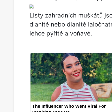
Listy zahradních muškátů jso
dlanitě nebo dlanitě laločnat
lehce pýřité a voňavé.