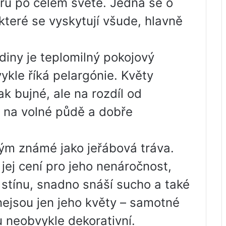
keřů po celém světě. Jedná se o
 které se vyskytují všude, hlavně
diny je teplomilný pokojový
kle říká pelargónie. Květy
k bujné, ale na rozdíl od
e na volné půdě a dobře
ým známé jako jeřábová tráva.
jej cení pro jeho nenáročnost,
e stínu, snadno snáší sucho a také
nejsou jen jeho květy – samotné
ou neobvykle dekorativní.