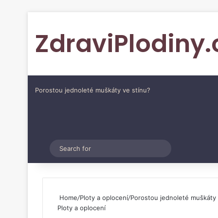
ZdraviPlodiny.
Porostou jednoleté muškáty ve stínu?
Pinterest
Switch skin
Search
for
Home
/
Ploty a oplocení
/
Porostou jednoleté muškáty 
Ploty a oplocení