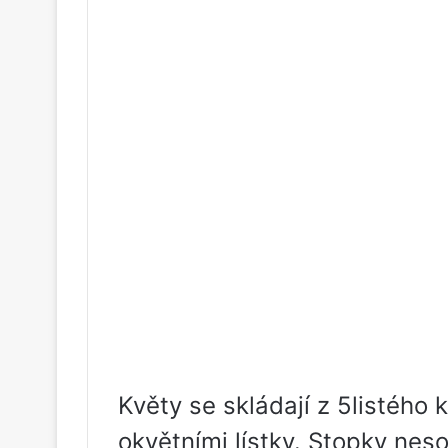
Květy se skládají z 5listého 
okvětními lístky. Stopky neso