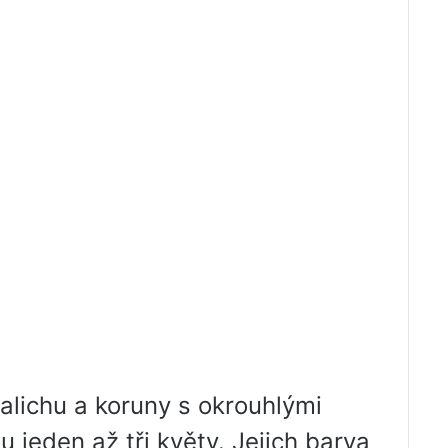
kalichu a koruny s okrouhlými
u jeden až tři květy. Jejich barva