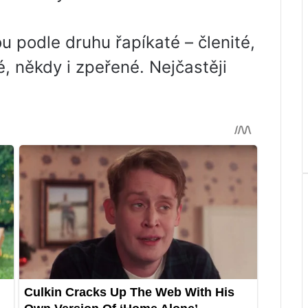
u podle druhu řapíkaté – členité,
é, někdy i zpeřené. Nejčastěji