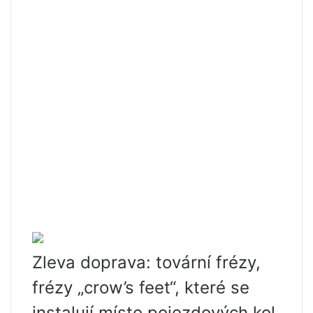
Zleva doprava: tovární frézy,
frézy „crow’s feet“, které se
instalují místo pojezdových kol