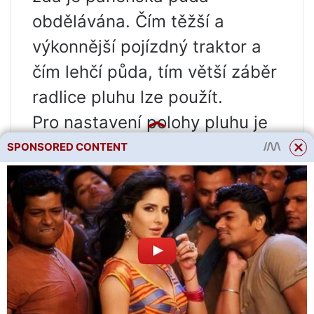
obdělávána. Čím těžší a
výkonnější pojízdný traktor a
čím lehčí půda, tím větší záběr
radlice pluhu lze použít.
Pro nastavení polohy pluhu je
zapotřebí závěs a také oka
SPONSORED CONTENT
místo pneumatických kol – pro
lepší trakci s půdou.
Určitě byste si měli od
prodejce vyžádat návod, jak
seřídit pluh pomocí závěsu –
jeho prostudování ušetří