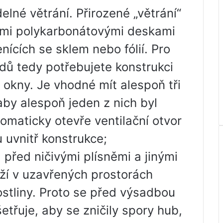
lné větrání. Přirozené „větrání“
mi polykarbonátovými deskami
enících se sklem nebo fólií. Pro
dů tedy potřebujete konstrukci
i okny. Je vhodné mít alespoň tři
aby alespoň jeden z nich byl
omaticky otevře ventilační otvor
u uvnitř konstrukce;
 před ničivými plísněmi a jinými
oží v uzavřených prostorách
rostliny. Proto se před výsadbou
etřuje, aby se zničily spory hub,