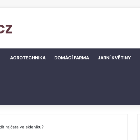
cz
AGROTECHNIKA
DOMÁCÍ FARMA
JARNÍ KVĚTINY
it rajčata ve skleníku?