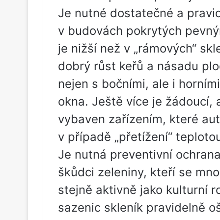
Je nutné dostatečné a pravide
v budovách pokrytých pevný
je nižší než v „rámových“ skl
dobrý růst keřů a násadu plo
nejen s bočními, ale i horním
okna. Ještě více je žádoucí, 
vybaven zařízením, které aut
v případě „přetížení“ teploto
Je nutná preventivní ochrana
škůdci zeleniny, kteří se mn
stejně aktivně jako kulturní 
sazenic skleník pravidelně oš