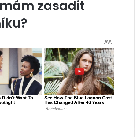
 mám zasadit
níku?