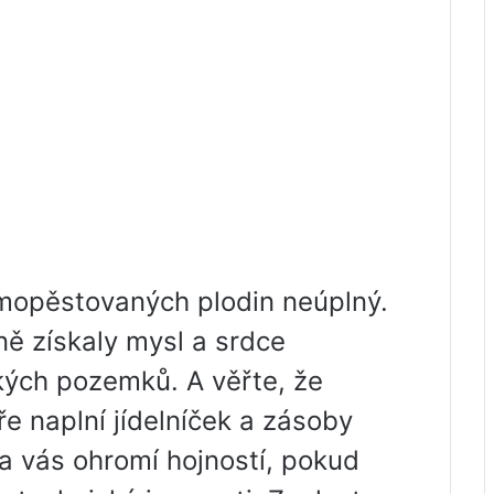
mopěstovaných plodin neúplný.
ně získaly mysl a srdce
ých pozemků. A věřte, že
dře naplní jídelníček a zásoby
a vás ohromí hojností, pokud