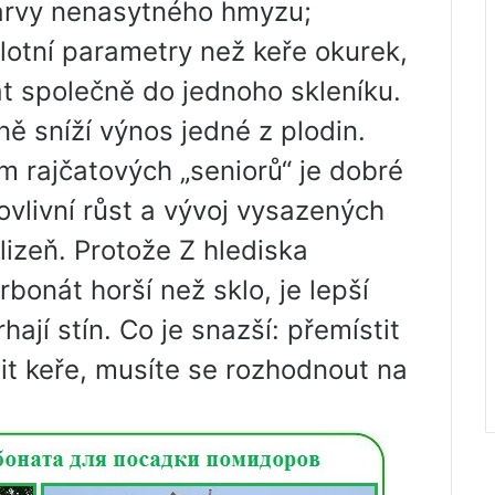
larvy nenasytného hmyzu;
plotní parametry než keře okurek,
t společně do jednoho skleníku.
ě sníží výnos jedné z plodin.
 rajčatových „seniorů“ je dobré
ovlivní růst a vývoj vysazených
lizeň. Protože Z hlediska
rbonát horší než sklo, je lepší
ají stín. Co je snazší: přemístit
it keře, musíte se rozhodnout na