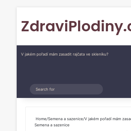
ZdraviPlodiny.
V jakém pořadí mám zasadit rajčata ve skleníku?
Pinterest
Switch skin
Search
for
Home
/
Semena a sazenice
/
V jakém pořadí mám zasad
Semena a sazenice