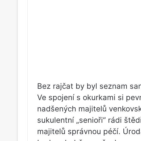
Bez rajčat by byl seznam sa
Ve spojení s okurkami si pev
nadšených majitelů venkovsk
sukulentní „senioři“ rádi ště
majitelů správnou péčí. Úrod