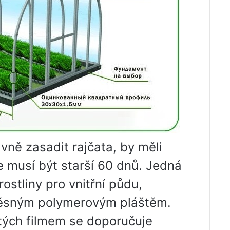
rávně zasadit rajčata, by měli
e musí být starší 60 dnů. Jedná
ostliny pro vnitřní půdu,
ěsným polymerovým pláštěm.
ytých filmem se doporučuje