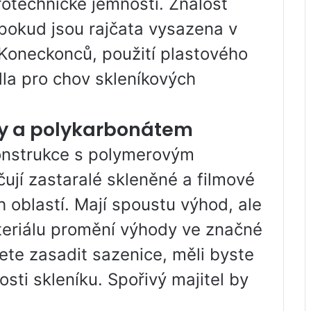
technické jemnosti. Znalost
 pokud jsou rajčata vysazena v
Koneckonců, použití plastového
la pro chov skleníkových
ty a polykarbonátem
onstrukce s polymerovým
jí zastaralé skleněné a filmové
oblastí. Mají spoustu výhod, ale
teriálu promění výhody ve značné
ete zasadit sazenice, měli byste
osti skleníku. Spořivý majitel by