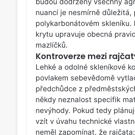
budou dodrženy všechny agro
nuancí je nesmírně důležitá,
polykarbonátovém skleníku. 
krytu upravuje obecná pravid
mazlíčků.
Kontroverze mezi rajča
Lehké a odolné skleníkové k
povlakem sebevědomě vytlaču
předchůdce z předměstských 
někdy neznalost specifik ma
nevýhody. Pokud tedy plánuj
vzít v úvahu technické vlastn
neměl zapomínat, že rajčata: