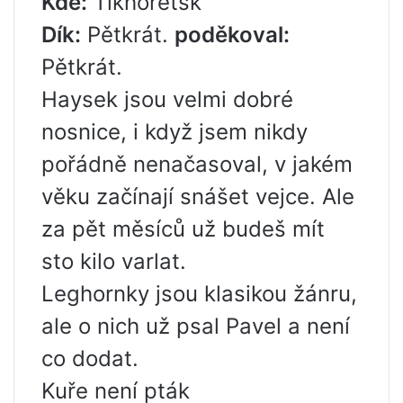
Kde:
Tikhoretsk
Dík:
Pětkrát.
poděkoval:
Pětkrát.
Haysek jsou velmi dobré
nosnice, i když jsem nikdy
pořádně nenačasoval, v jakém
věku začínají snášet vejce. Ale
za pět měsíců už budeš mít
sto kilo varlat.
Leghornky jsou klasikou žánru,
ale o nich už psal Pavel a není
co dodat.
Kuře není pták