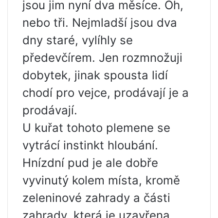
jsou jim nyní dva měsíce. Oh,
nebo tři. Nejmladší jsou dva
dny staré, vylíhly se
předevčírem. Jen rozmnožuji
dobytek, jinak spousta lidí
chodí pro vejce, prodávají je a
prodávají.
U kuřat tohoto plemene se
vytrácí instinkt hloubání.
Hnízdní pud je ale dobře
vyvinutý kolem místa, kromě
zeleninové zahrady a části
zahrady, která je uzavřena