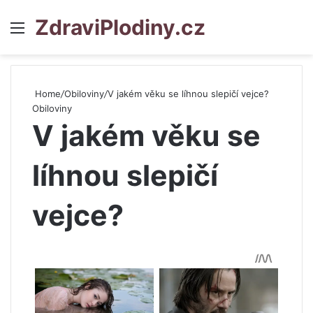
ZdraviPlodiny.cz
Menu
S
Home
/
Obiloviny
/
V jakém věku se líhnou slepičí vejce?
Obiloviny
V jakém věku se
líhnou slepičí
vejce?