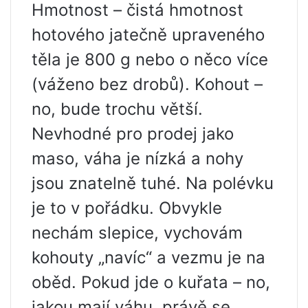
Hmotnost – čistá hmotnost
hotového jatečně upraveného
těla je 800 g nebo o něco více
(váženo bez drobů). Kohout –
no, bude trochu větší.
Nevhodné pro prodej jako
maso, váha je nízká a nohy
jsou znatelně tuhé. Na polévku
je to v pořádku. Obvykle
nechám slepice, vychovám
kohouty „navíc“ a vezmu je na
oběd. Pokud jde o kuřata – no,
jakou mají váhu, právě se