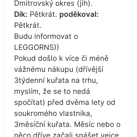
Dmitrovský okres (jih).
Dík:
Pětkrát.
poděkoval:
Pětkrát.
Budu informovat o
LEGGORNS))
Pokud došlo k více či méně
vážnému nákupu (dřívější
3týdenní kuřata na trhu,
myslím, že se to nedá
spočítat) před dvěma lety od
soukromého vlastníka,
3měsíční kuřata. Měsíc nebo o
něco dříve začali snášet vejce