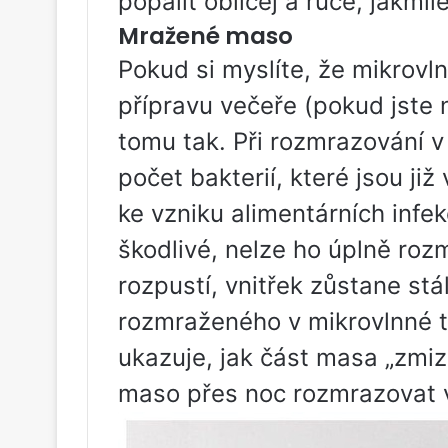
popálit obličej a ruce, jakmi
Mražené maso
Pokud si myslíte, že mikrovl
přípravu večeře (pokud jste n
tomu tak. Při rozmrazování v
počet bakterií, které jsou ji
ke vzniku alimentárních infe
škodlivé, nelze ho úplně rozm
rozpustí, vnitřek zůstane st
rozmraženého v mikrovlnné 
ukazuje, jak část masa „zmizí
maso přes noc rozmrazovat v