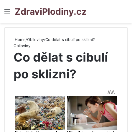
ZdraviPlodiny.cz
Menu
S
Home
/
Obiloviny
/
Co dělat s cibulí po sklizni?
Obiloviny
Co dělat s cibulí
po sklizni?