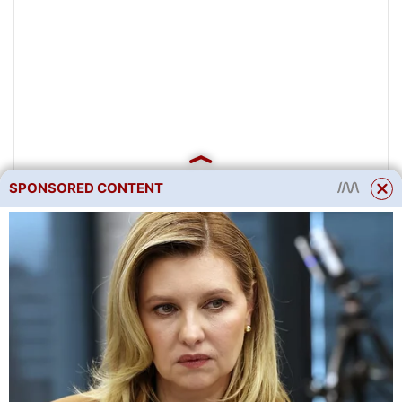
SPONSORED CONTENT
Cibule je jednou z hlavních
druhů zeleniny na našem stole.
Vysazují ji téměř všichni letní
obyvatelé, ale jen málokomu