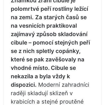
Známkou zrání cibule je
polomrtvé peří rostliny ležící
na zemi.
Za starých časů se
na vesnicích praktikoval
zajímavý způsob skladování
cibule – pomocí stejných peří
se z nich spletly copánky,
které se pak zavěšovaly na
vhodné místo. Cibule se
nekazila a byla vždy k
dispozici.
Moderní zahradníci
raději skladují sklizeň v
krabicích a stejné proutěné