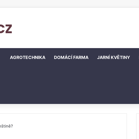
cz
AGROTECHNIKA
DOMÁCÍ FARMA
JARNÍ KVĚTINY
nštině?