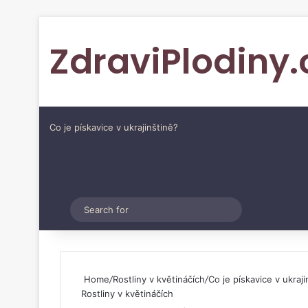
ZdraviPlodiny.
Co je pískavice v ukrajinštině?
Pinterest
Switch skin
Search
for
Home
/
Rostliny v květináčích
/
Co je pískavice v ukraji
Rostliny v květináčích