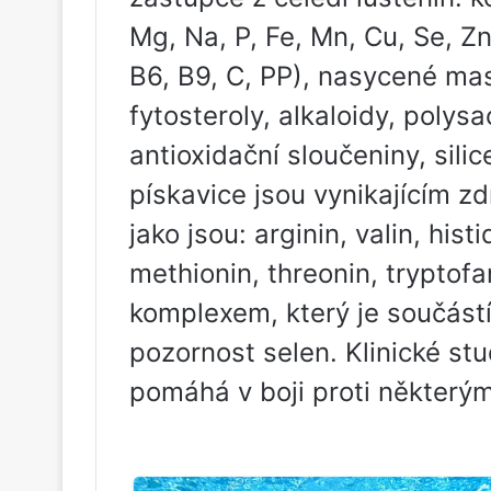
Mg, Na, P, Fe, Mn, Cu, Se, Zn
B6, B9, C, PP), nasycené mas
fytosteroly, alkaloidy, polys
antioxidační sloučeniny, sil
pískavice jsou vynikajícím z
jako jsou: arginin, valin, histi
methionin, threonin, tryptofa
komplexem, který je součástí
pozornost selen. Klinické stu
pomáhá v boji proti některý