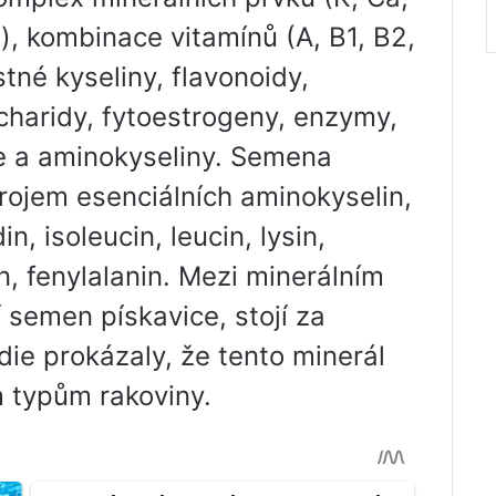
), kombinace vitamínů (A, B1, B2,
tné kyseliny, flavonoidy,
acharidy, fytoestrogeny, enzymy,
ice a aminokyseliny. Semena
drojem esenciálních aminokyselin,
din, isoleucin, leucin, lysin,
n, fenylalanin. Mezi minerálním
 semen pískavice, stojí za
die prokázaly, že tento minerál
m typům rakoviny.