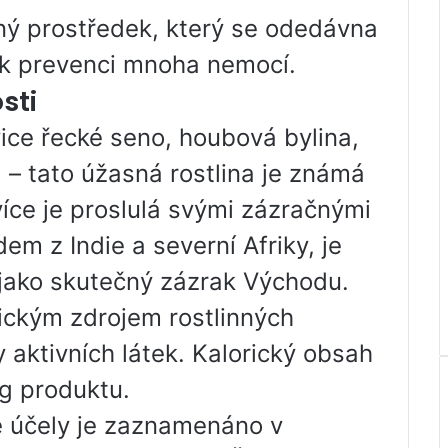
ný prostředek, který se odedávna
í k prevenci mnoha nemocí.
sti
vice řecké seno, houbová bylina,
 – tato úžasná rostlina je známá
íce je proslulá svými zázračnými
em z Indie a severní Afriky, je
jako skutečný zázrak Východu.
ckým zdrojem rostlinných
y aktivních látek. Kalorický obsah
 g produktu.
né účely je zaznamenáno v