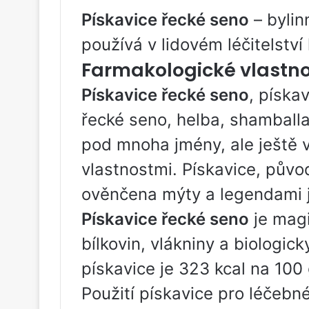
Pískavice řecké seno
– bylin
používá v lidovém léčitelstv
Farmakologické vlastno
Pískavice řecké seno
, píska
řecké seno, helba, shamballa
pod mnoha jmény, ale ještě v
vlastnostmi. Pískavice, původ
ověnčena mýty a legendami 
Pískavice řecké seno
je magi
bílkovin, vlákniny a biologick
pískavice je 323 kcal na 100
Použití pískavice pro léčeb