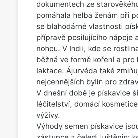
dokumentech ze starověkého
pomáhala helba ženám při po
se blahodárné vlastnosti pís
přípravě posilujícího nápoje 
nohou. V Indii, kde se rostli
běžná ve formě koření a pro
laktace. Ájurvéda také zmiňuj
nejcennějších bylin pro zdrav
V dnešní době je pískavice š
léčitelství, domácí kosmetice
výživy.
Výhody semen pískavice jsou
zástupce z čeledi luštěnin: 