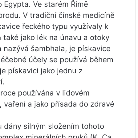
 Egypta. Ve starém Římě
rodu. V tradiční čínské medicíně
kavice řeckého typu využívaly k
a také jako lék na únavu a otoky
na nazývá šambhala, je pískavice
 léčebné účely se používá během
e pískavici jako jednu z
í.
iroce používána v lidovém
, vaření a jako přísada do zdravé
 dány silným složením tohoto
komplex minerálních prvků (K, Ca,