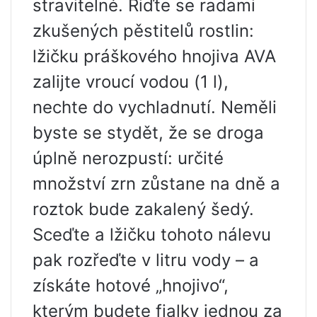
stravitelné. Řiďte se radami
zkušených pěstitelů rostlin:
lžičku práškového hnojiva AVA
zalijte vroucí vodou (1 l),
nechte do vychladnutí. Neměli
byste se stydět, že se droga
úplně nerozpustí: určité
množství zrn zůstane na dně a
roztok bude zakalený šedý.
Sceďte a lžičku tohoto nálevu
pak rozřeďte v litru vody – a
získáte hotové „hnojivo“,
kterým budete fialky jednou za