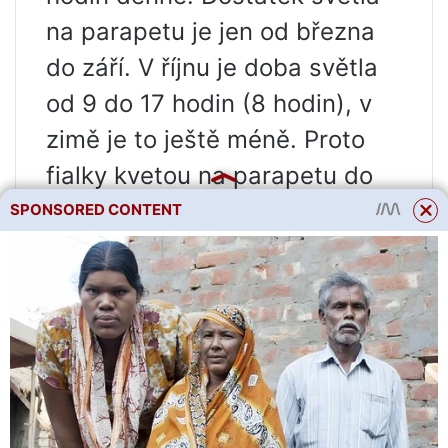
na parapetu je jen od března
do září. V říjnu je doba světla
od 9 do 17 hodin (8 hodin), v
zimě je to ještě méně. Proto
fialky kvetou na parapetu do
května – po dvou měsících
SPONSORED CONTENT
normálního osvětlení (březen a
duben) tato doba stačí k
založení stopky a jejímu
rozvoji. Na policích, kde jsou
Saintpaulias osvětleny 12-14
hodin denně po celý rok,