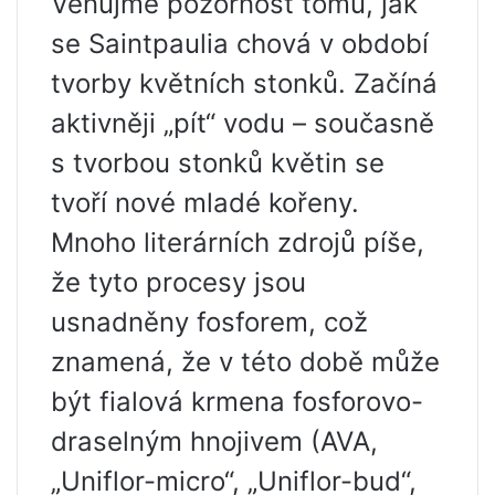
Věnujme pozornost tomu, jak
se Saintpaulia chová v období
tvorby květních stonků. Začíná
aktivněji „pít“ vodu – současně
s tvorbou stonků květin se
tvoří nové mladé kořeny.
Mnoho literárních zdrojů píše,
že tyto procesy jsou
usnadněny fosforem, což
znamená, že v této době může
být fialová krmena fosforovo-
draselným hnojivem (AVA,
„Uniflor-micro“, „Uniflor-bud“,