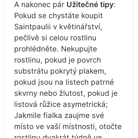
A nakonec pár
Užitečné tipy
:
Pokud se chystáte koupit
Saintpaulii v květinářství,
pečlivě si celou rostlinu
prohlédněte. Nekupujte
rostlinu, pokud je povrch
substrátu pokrytý plakem,
pokud jsou na listech patrné
skvrny nebo žlutost, pokud je
listová růžice asymetrická;
Jakmile fialka zaujme své
místo ve vaší místnosti, otočte
rostlinu dvakrát týdně ve