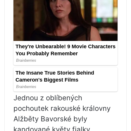
Jednou z oblíbených
pochoutek rakouské královny
Alžběty Bavorské byly
kandované květy fialky.