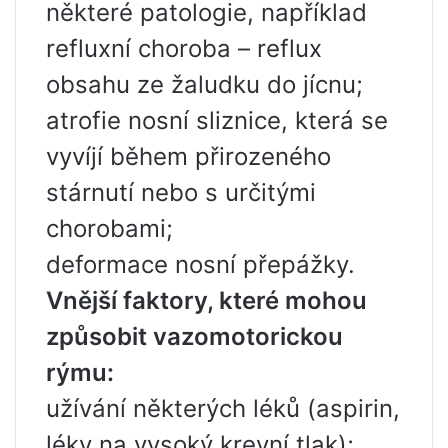
některé patologie, například
refluxní choroba – reflux
obsahu ze žaludku do jícnu;
atrofie nosní sliznice, která se
vyvíjí během přirozeného
stárnutí nebo s určitými
chorobami;
deformace nosní přepážky.
Vnější faktory, které mohou
způsobit vazomotorickou
rýmu:
užívání některých léků (aspirin,
léky na vysoký krevní tlak);