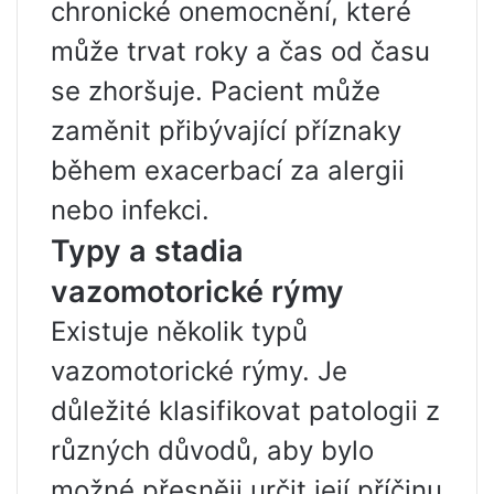
chronické onemocnění, které
může trvat roky a čas od času
se zhoršuje. Pacient může
zaměnit přibývající příznaky
během exacerbací za alergii
nebo infekci.
Typy a stadia
vazomotorické rýmy
Existuje několik typů
vazomotorické rýmy. Je
důležité klasifikovat patologii z
různých důvodů, aby bylo
možné přesněji určit její příčinu