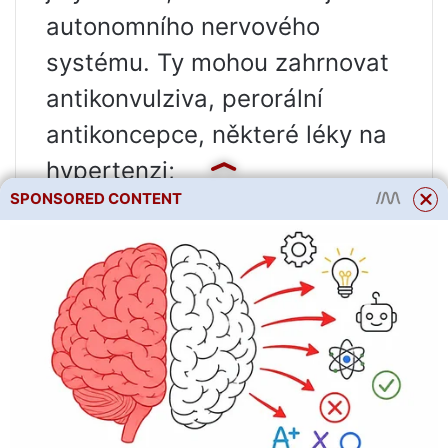
autonomního nervového
systému. Ty mohou zahrnovat
antikonvulziva, perorální
antikoncepce, některé léky na
hypertenzi;
SPONSORED CONTENT
hormonální – dochází při
hormonálních změnách v těle
(například během puberty,
těhotenství, menopauzy) nebo
při onemocněních endokrinního
systému;
reflex – vyvíjí se v reakci na