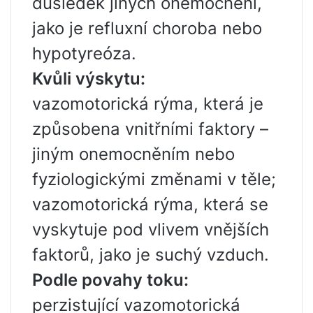
důsledek jiných onemocnění,
jako je refluxní choroba nebo
hypotyreóza.
Kvůli výskytu:
vazomotorická rýma, která je
způsobena vnitřními faktory –
jiným onemocněním nebo
fyziologickými změnami v těle;
vazomotorická rýma, která se
vyskytuje pod vlivem vnějších
faktorů, jako je suchý vzduch.
Podle povahy toku:
perzistující vazomotorická