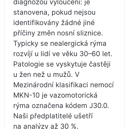
diagnózou vyloučení: je
stanovena, pokud nejsou
identifikovány žádné jiné
příčiny změn nosní sliznice.
Typicky se nealergická rýma
rozvíjí u lidí ve věku 30–60 let.
Patologie se vyskytuje častěji
u žen než u mužů. V
Mezinárodní klasifikaci nemocí
MKN-10 je vazomotorická
rýma označena kódem J30.0.
Naši předplatitelé ušetří
na analýzy až 30 %.