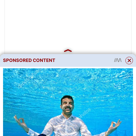
SPONSORED CONTENT
Lidové metody
Roztok sody s mýdlem
pomáhá zničit houbu.
To