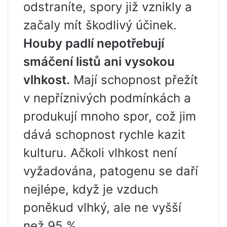
odstraníte, spory již vznikly a
začaly mít škodlivý účinek.
Houby padlí nepotřebují
smáčení listů ani vysokou
vlhkost.
Mají schopnost přežít
v nepříznivých podmínkách a
produkují mnoho spor, což jim
dává schopnost rychle kazit
kulturu. Ačkoli vlhkost není
vyžadována, patogenu se daří
nejlépe, když je vzduch
poněkud vlhký, ale ne vyšší
než 95 %.