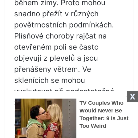
během zimy. Proto mohou
snadno přežít v různých
povětrnostních podmínkách.
Plísňové choroby rajčat na
otevřeném poli se často
objevují z plevelů a jsou
přenášeny větrem. Ve
sklenících se mohou
vyskytovat při nedostatečné
X
zálivce a nízké vlhkosti.
První znaky
Onemocnění začíná
skutečností, že na spodní části