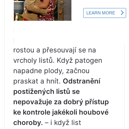
listů se objevují žluté skvrny
zaobleného tvaru. Na rubové
straně plechu je viditelný bílý
práškový povlak. Pak skvrny
rostou a přesouvají se na
vrcholy listů. Když patogen
napadne plody, začnou
praskat a hnít.
Odstranění
postižených listů se
nepovažuje za dobrý přístup
ke kontrole jakékoli houbové
choroby.
– i když list