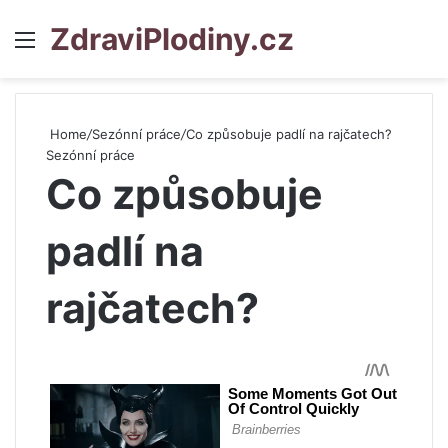
ZdraviPlodiny.cz
Menu
S
Home
/
Sezónní práce
/
Co způsobuje padlí na rajčatech?
Sezónní práce
Co způsobuje
padlí na
rajčatech?