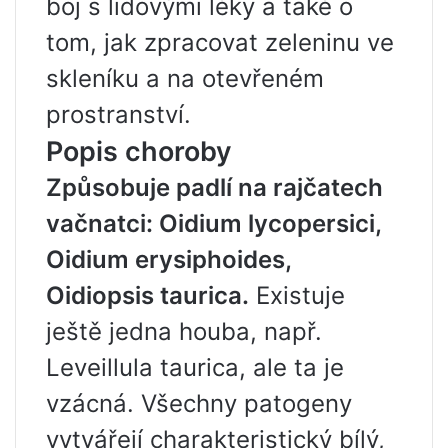
boj s lidovými léky a také o
tom, jak zpracovat zeleninu ve
skleníku a na otevřeném
prostranství.
Popis choroby
Způsobuje padlí na rajčatech
vačnatci: Oidium lycopersici,
Oidium erysiphoides,
Oidiopsis taurica.
Existuje
ještě jedna houba, např.
Leveillula taurica, ale ta je
vzácná. Všechny patogeny
vytvářejí charakteristický bílý,