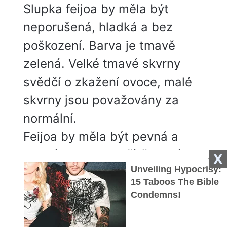
Slupka feijoa by měla být
neporušená, hladká a bez
poškození. Barva je tmavě
zelená. Velké tmavé skvrny
svědčí o zkažení ovoce, malé
skvrny jsou považovány za
normální.
Feijoa by měla být pevná a
pevná na dotek. Příliš tvrdé
X
ovoce je nezralé a příliš měkké
naznačuje přezrálost a
vyžaduje rychlou spotřebu.