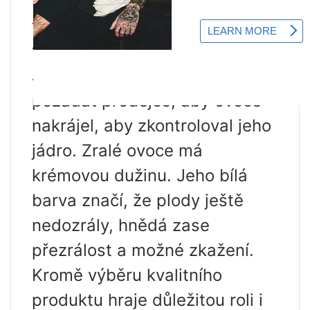
Nezralé plody můžeme dát na
tmavé místo při pokojové
teplotě, po pár dnech dozrají.
Je bezpodmínečně nutné
požádat prodejce, aby ovoce
nakrájel, aby zkontroloval jeho
jádro. Zralé ovoce má
krémovou dužinu. Jeho bílá
barva značí, že plody ještě
nedozrály, hnědá zase
přezrálost a možné zkažení.
Kromě výběru kvalitního
produktu hraje důležitou roli i