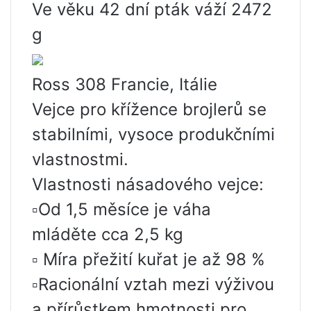
Ve věku 42 dní pták váží 2472
g
Ross 308 Francie, Itálie
Vejce pro křížence brojlerů se
stabilními, vysoce produkčními
vlastnostmi.
Vlastnosti násadového vejce:
▫️Od 1,5 měsíce je váha
mláděte cca 2,5 kg
▫️ Míra přežití kuřat je až 98 %
▫️Racionální vztah mezi výživou
a přírůstkem hmotnosti pro