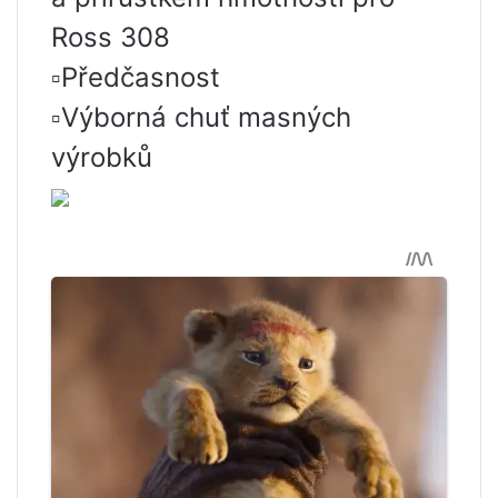
Ross 308
▫️Předčasnost
▫️Výborná chuť masných
výrobků