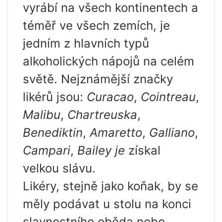
vyrábí na všech kontinentech a
téměř ve všech zemích, je
jedním z hlavních typů
alkoholických nápojů na celém
světě. Nejznámější značky
likérů jsou:
Curacao
,
Cointreau
,
Malibu
,
Chartreuska
,
Benediktin
,
Amaretto
,
Galliano
,
Campari
,
Bailey je
získal
velkou slávu.
Likéry, stejně jako koňak, by se
měly podávat u stolu na konci
slavnostního oběda nebo