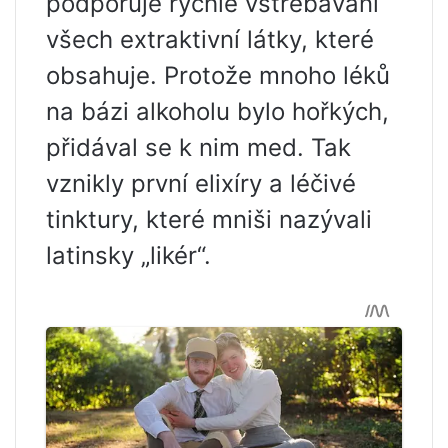
podporuje rychlé vstřebávání
všech extraktivní látky, které
obsahuje. Protože mnoho léků
na bázi alkoholu bylo hořkých,
přidával se k nim med. Tak
vznikly první elixíry a léčivé
tinktury, které mniši nazývali
latinsky „likér“.