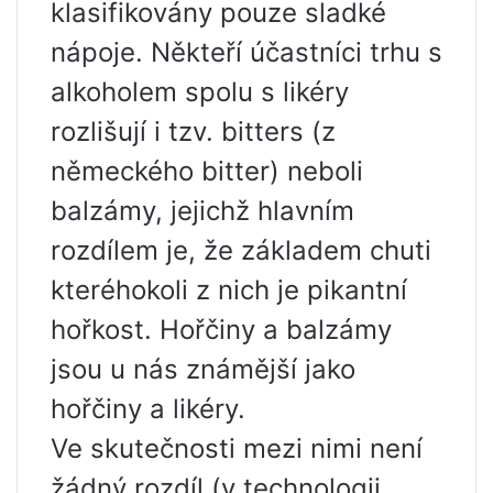
klasifikovány pouze sladké
nápoje. Někteří účastníci trhu s
alkoholem spolu s likéry
rozlišují i ​​tzv. bitters (z
německého bitter) neboli
balzámy, jejichž hlavním
rozdílem je, že základem chuti
kteréhokoli z nich je pikantní
hořkost. Hořčiny a balzámy
jsou u nás známější jako
hořčiny a likéry.
Ve skutečnosti mezi nimi není
žádný rozdíl (v technologii