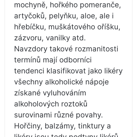
mochyně, hořkého pomeranče,
artyčoků, pelyňku, aloe, ale i
hřebíčku, muškátového oříšku,
zázvoru, vanilky atd.
Navzdory takové rozmanitosti
termínů mají odborníci
tendenci klasifikovat jako likéry
všechny alkoholické nápoje
získané vyluhováním
alkoholových roztoků
surovinami různé povahy.
Hořčiny, balzámy, tinktury a
likéry jsou tedy podtypy likérů,