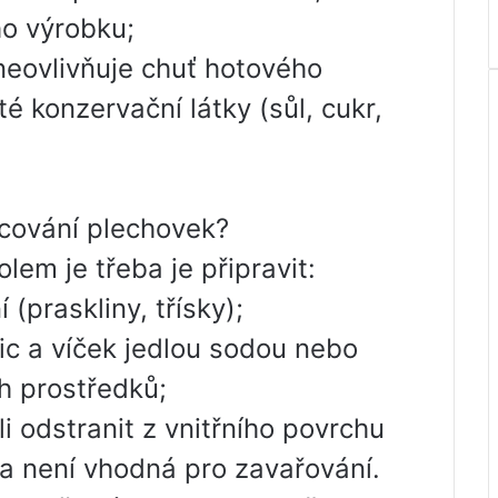
o výrobku;
neovlivňuje chuť hotového
é konzervační látky (sůl, cukr,
acování plechovek?
lem je třeba je připravit:
(praskliny, třísky);
ic a víček jedlou sodou nebo
h prostředků;
li odstranit z vnitřního povrchu
ba není vhodná pro zavařování.