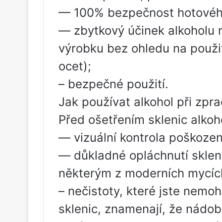
— 100% bezpečnost hotovéh
— zbytkový účinek alkoholu 
výrobku bez ohledu na použit
ocet);
– bezpečné použití.
Jak používat alkohol při zpr
Před ošetřením sklenic alkoho
— vizuální kontrola poškození 
— důkladné opláchnutí sklen
některým z moderních mycíc
– nečistoty, které jste nemoh
sklenic, znamenají, že nádo