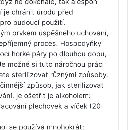
dyž ne dokonale, tak alespoň
 je chránit úrodu před
pro budoucí použití.
ytným prvkem úspěšného uchování,
nepříjemný proces. Hospodyňky
mocí horké páry po dlouhou dobu,
Je možné si tuto náročnou práci
te sterilizovat různými způsoby.
činnější způsob, jak sterilizovat
ní, je ošetřit je alkoholem:
acování plechovek a víček (20-
hol se používá mnohokrát;