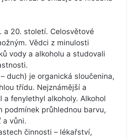
a 20. století. Celosvětové
možným. Vědci z minulosti
oků vody a alkoholu a studovali
astnosti.
s – duch) je organická sloučenina,
lou třídu. Nejznámější a
 a fenylethyl alkoholy. Alkohol
ch podmínek průhlednou barvu,
 a vůni.
stech činnosti – lékařství,