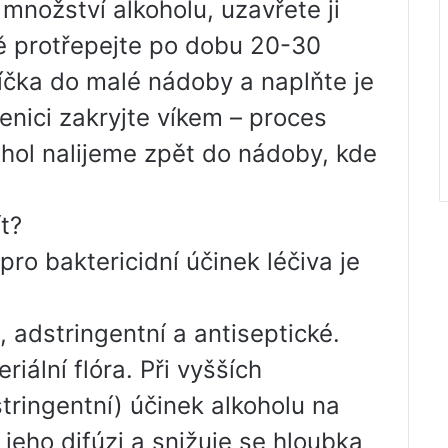
 množství alkoholu, uzavřete ji
ě protřepejte po dobu 20-30
víčka do malé nádoby a naplňte je
enici zakryjte víkem – proces
hol nalijeme zpět do nádoby, kde
t?
ro baktericidní účinek léčiva je
 adstringentní a antiseptické.
eriální flóra. Při vyšších
tringentní) účinek alkoholu na
jeho difúzi a snižuje se hloubka