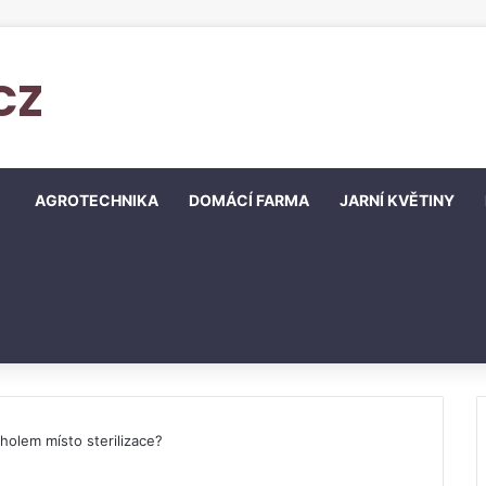
cz
AGROTECHNIKA
DOMÁCÍ FARMA
JARNÍ KVĚTINY
holem místo sterilizace?