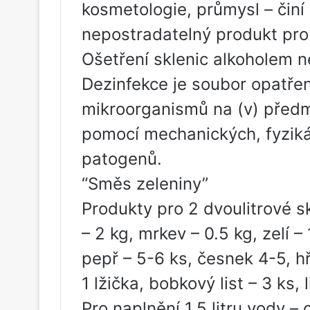
kosmetologie, průmysl – činí
nepostradatelný produkt pro
Ošetření sklenic alkoholem ne
Dezinfekce je soubor opatře
mikroorganismů na (v) předm
pomocí mechanických, fyziká
patogenů.
“Směs zeleniny”
Produkty pro 2 dvoulitrové sk
– 2 kg, mrkev – 0.5 kg, zelí –
pepř – 5-6 ks, česnek 4-5, h
1 lžička, bobkový list – 3 ks, 
Pro naplnění 1,5 litru vody – 