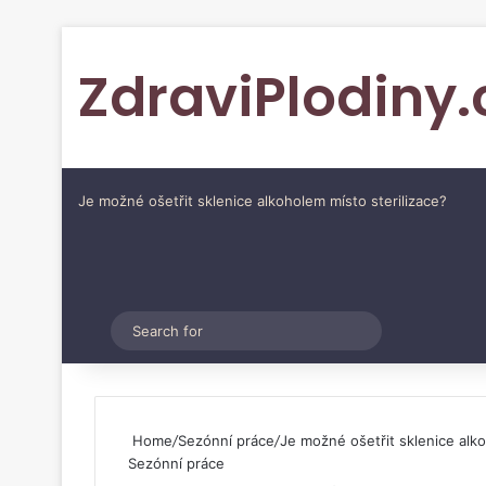
ZdraviPlodiny.
Je možné ošetřit sklenice alkoholem místo sterilizace?
Pinterest
Switch skin
Search
for
Home
/
Sezónní práce
/
Je možné ošetřit sklenice alko
Sezónní práce