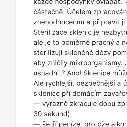
každé hospodyňky ovládat, k
částečně. Účelem zpracování
znehodnocením a připravit ji 
Sterilizace sklenic je nezb
ale je to poměrně pracný a 
sterilizují skleněné dózy po
aby zničily mikroorganismy. 
usnadnit? Ano! Sklenice může
Ale rychlejší, bezpečnější a ú
sklenice při domácím zavařová
— výrazně zkracuje dobu zpr
30 sekund);
— šetří peníze, protože alko