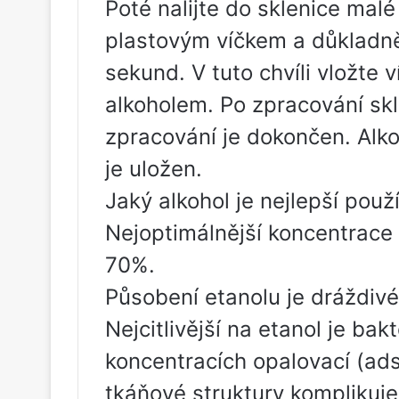
Poté nalijte do sklenice malé
plastovým víčkem a důkladn
sekund. V tuto chvíli vložte 
alkoholem. Po zpracování skl
zpracování je dokončen. Alko
je uložen.
Jaký alkohol je nejlepší použí
Nejoptimálnější koncentrace p
70%.
Působení etanolu je dráždivé,
Nejcitlivější na etanol je bakt
koncentracích opalovací (ads
tkáňové struktury komplikuje 