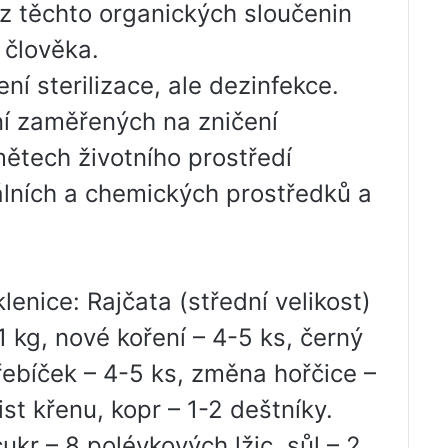
 z těchto organických sloučenin
 člověka.
ní sterilizace, ale dezinfekce.
ní zaměřených na zničení
ětech životního prostředí
lních a chemických prostředků a
lenice: Rajčata (střední velikost)
 1 kg, nové koření – 4-5 ks, černý
řebíček – 4-5 ks, změna hořčice –
list křenu, kopr – 1-2 deštníky.
cukr – 8 polévkových lžic, sůl – 2