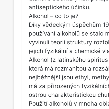
antiseptického účinku.
Alkohol – co to je?
Díky vědeckým úspěchům 19. 
používání alkoholů se stalo 
vyvinuli teorii struktury rozt
jejich fyzikální a chemické vl
Alkohol (z latinského spiritu
která má rozmanitou a rozsáh
nejběžnější jsou ethyl, methyl
má za přirozených fyzikální
ostrou charakteristickou chuť
Použití alkoholů v mnoha obla