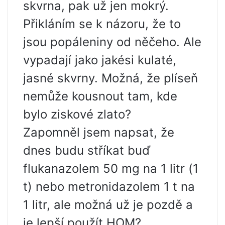
skvrna, pak už jen mokrý.
Přikláním se k názoru, že to
jsou popáleniny od něčeho. Ale
vypadají jako jakési kulaté,
jasné skvrny. Možná, že plíseň
nemůže kousnout tam, kde
bylo ziskové zlato?
Zapomněl jsem napsat, že
dnes budu stříkat buď
flukanazolem 50 mg na 1 litr (1
t) nebo metronidazolem 1 t na
1 litr, ale možná už je pozdě a
je lepší použít HOM?