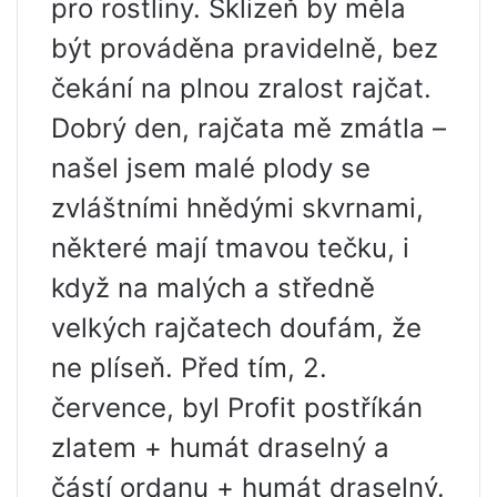
pro rostliny. Sklizeň by měla
být prováděna pravidelně, bez
čekání na plnou zralost rajčat.
Dobrý den, rajčata mě zmátla –
našel jsem malé plody se
zvláštními hnědými skvrnami,
některé mají tmavou tečku, i
když na malých a středně
velkých rajčatech doufám, že
ne plíseň. Před tím, 2.
července, byl Profit postříkán
zlatem + humát draselný a
částí ordanu + humát draselný.