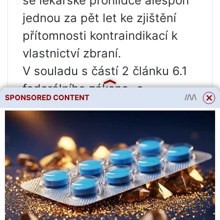
se lékařské prohlídce alespoň
jednou za pět let ke zjištění
přítomnosti kontraindikací k
vlastnictví zbraní.
V souladu s částí 2 článku 6.1
federálního zákona „o
SPONSORED CONTENT
zbraních“ je tato frekvence
držení maximální přípustná a
nezávisí na době platnosti
zbrojních povolení občana.
Také získání povolení s novou
dobou platnosti
neulevuje
Majitelé zbraní pro sebeobranu