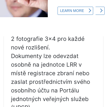
nahrazení budou vydána nová;
žádosti o povolení s novou
lhůtou, která nahradí dříve
vydaná;
2 fotografie 3×4 pro každé
nové rozlišení.
Dokumenty lze odevzdat
osobně na jednotce LRR v
místě registrace zbraní nebo
zaslat prostřednictvím svého
osobního účtu na Portálu
jednotných veřejných služeb