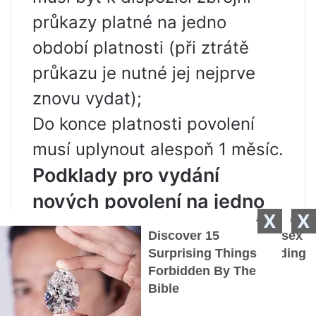
průkazy platné na jedno
období platnosti (při ztrátě
průkazu je nutné jej nejprve
znovu vydat);
Do konce platnosti povolení
musí uplynout alespoň 1 měsíc.
Podklady pro vydání
nových povolení na jedno
X
X
období
cestovní pas občana Ruské
federace;
originály povolení, na jejichž