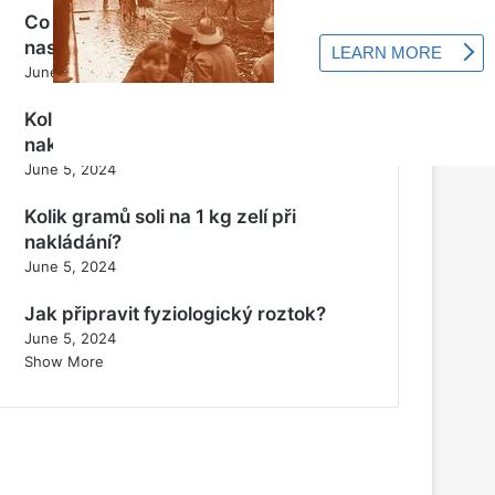
Co dělat, když motorová pila
nastartuje a zastaví se?
June 5, 2024
Kolik soli potřebujete na 10 kg zelí na
nakládání?
June 5, 2024
Kolik gramů soli na 1 kg zelí při
nakládání?
June 5, 2024
Jak připravit fyziologický roztok?
June 5, 2024
Show More