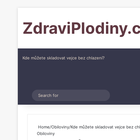
ZdraviPlodiny.
Kde můžete skladovat vejce bez chlazení?
Pinterest
Switch skin
Search
for
Home
/
Obiloviny
/
Kde můžete skladovat vejce bez ch
Obiloviny