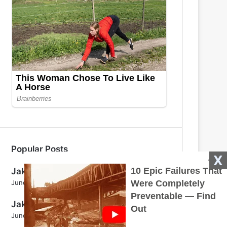
Popular Posts
X
Jak určit odrůdu zelí pro nakládání?
June 5, 2024
Jaký je jed pro krtky?
June 5, 2024