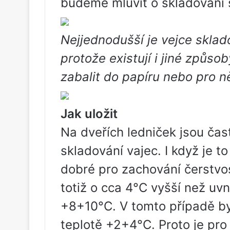
budeme mluvit o skladování s
Nejjednodušší je vejce sklado
protože existují i ​​​​jiné způ
zabalit do papíru nebo pro n
Jak uložit
Na dveřích ledniček jsou čas
skladování vajec. I když je to
dobré pro zachování čerstvos
totiž o cca 4°C vyšší než uv
+8+10°C. V tomto případě by
teplotě +2+4°C. Proto je pro