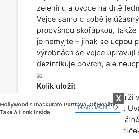
zeleninu a ovoce na dně ledn
Vejce samo o sobě je úžasný
prodyšnou skořápkou, takže 
je nemyjte – jinak se ucpou 
výrobnách se vejce upravují 
dezinfikuje povrch, ale neuc
Kolik uložit
Čerstvá slepičí vejce vydrží 
X
vydrží v průměru 5-7 dní. U
být spotřebována maximálně
Všimněte si, že vejce perlič