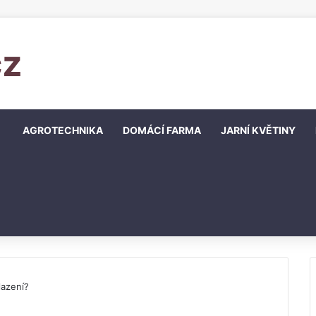
cz
AGROTECHNIKA
DOMÁCÍ FARMA
JARNÍ KVĚTINY
lazení?