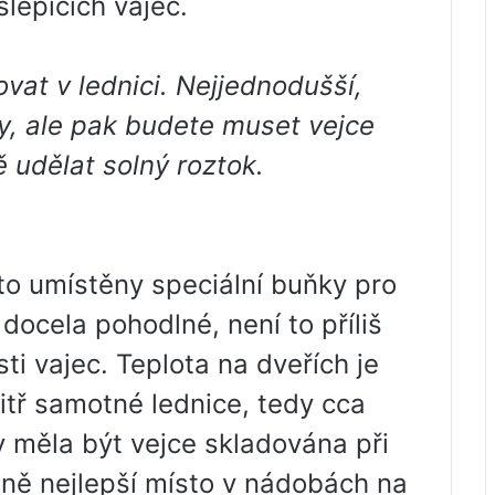
lepičích vajec.
vat v lednici. Nejjednodušší,
soby, ale pak budete muset vejce
ě udělat solný roztok.
to umístěny speciální buňky pro
 docela pohodlné, není to příliš
ti vajec. Teplota na dveřích je
nitř samotné lednice, tedy cca
 měla být vejce skladována při
 ně nejlepší místo v nádobách na