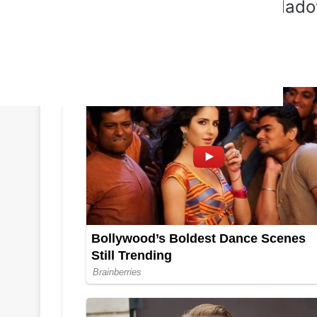
skořápky, takže je lze skladov
měsíců.