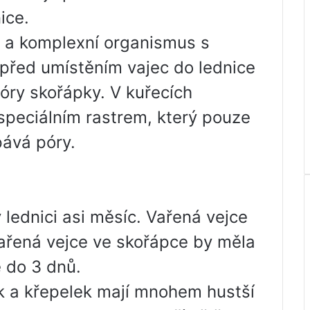
ice.
 a komplexní organismus s
před umístěním vajec do lednice
póry skořápky. V kuřecích
speciálním rastrem, který pouze
pává póry.
v lednici asi měsíc. Vařená vejce
vařená vejce ve skořápce by měla
 do 3 dnů.
ek a křepelek mají mnohem hustší