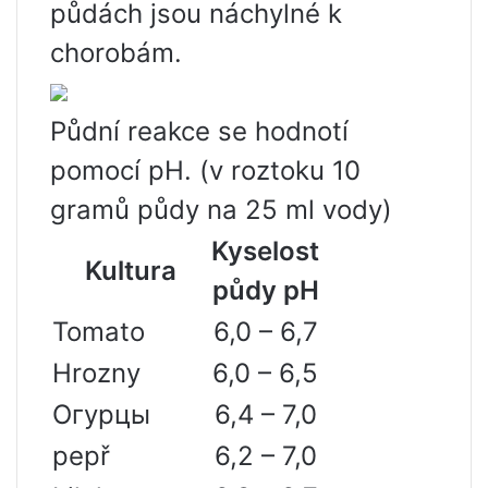
půdách jsou náchylné k
chorobám.
Půdní reakce se hodnotí
pomocí pH. (v roztoku 10
gramů půdy na 25 ml vody)
Kyselost
Kultura
půdy pH
Tomato
6,0 – 6,7
Hrozny
6,0 – 6,5
Огурцы
6,4 – 7,0
pepř
6,2 – 7,0