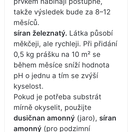
prvkem nabíhají postupně,
takže výsledek bude za 8–12
měsíců.
síran železnatý.
Látka působí
měkčeji, ale rychleji. Při přidání
0,5 kg prášku na 10 m² se
během měsíce sníží hodnota
pH o jednu a tím se zvýší
kyselost.
Pokud je potřeba substrát
mírně okyselit, použijte
dusičnan amonný
(jaro),
síran
amonný
(pro podzimní