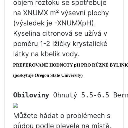
objem roztoku se spotřebuje
na XNUMX m² výsevní plochy
(výsledek je -XNUMXpH).
Kyselina citronová se užívá v
poměru 1-2 lžičky krystalické
látky na kbelík vody.
PREFEROVANÉ HODNOTY pH PRO RŮZNÉ BYLINK
(poskytuje Oregon State University)
Obiloviny
Ohnutý 5.5-6.5
Ber
Můžete hádat o problémech s
půdou podle plevele na místě.