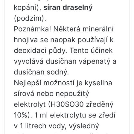
kopání),
síran draselný
(podzim).
Poznámka! Některá minerální
hnojiva se naopak používají k
deoxidaci půdy. Tento účinek
vyvolává dusičnan vápenatý a
dusičnan sodný.
Nejlepší možností je kyselina
sírová nebo nepoužitý
elektrolyt (H30SO30 zředěný
10%). 1 ml elektrolytu se zředí
v 1 litrech vody, výsledný