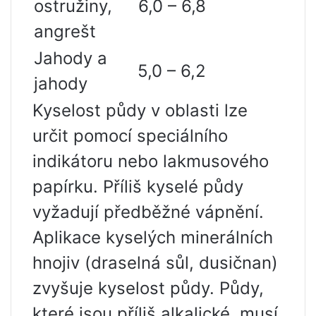
ostružiny,
6,0 – 6,8
angrešt
Jahody a
5,0 – 6,2
jahody
Kyselost půdy v oblasti lze
určit pomocí speciálního
indikátoru nebo lakmusového
papírku. Příliš kyselé půdy
vyžadují předběžné vápnění.
Aplikace kyselých minerálních
hnojiv (draselná sůl, dusičnan)
zvyšuje kyselost půdy. Půdy,
které jsou příliš alkalické, musí