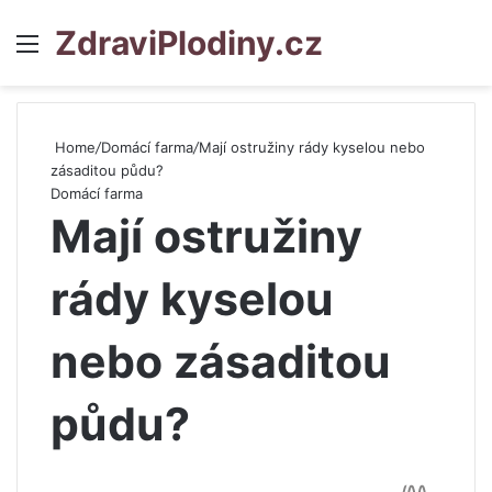
ZdraviPlodiny.cz
Menu
S
Home
/
Domácí farma
/
Mají ostružiny rády kyselou nebo
zásaditou půdu?
Domácí farma
Mají ostružiny
rády kyselou
nebo zásaditou
půdu?