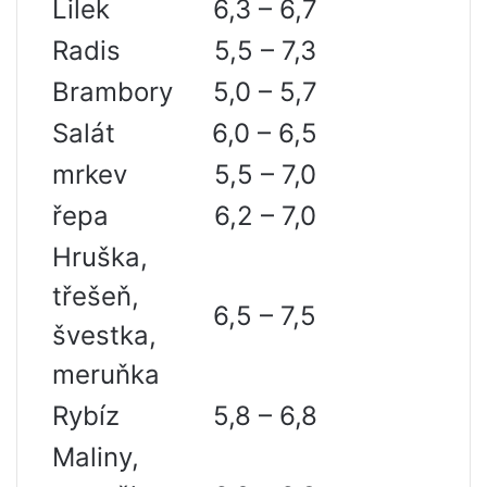
Lilek
6,3 – 6,7
Radis
5,5 – 7,3
Brambory
5,0 – 5,7
Salát
6,0 – 6,5
mrkev
5,5 – 7,0
řepa
6,2 – 7,0
Hruška,
třešeň,
6,5 – 7,5
švestka,
meruňka
Rybíz
5,8 – 6,8
Maliny,