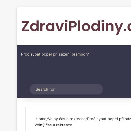
ZdraviPlodiny.
Proč sypat popel při sázení brambor?
Pinterest
Switch skin
Search
for
Home
/
Volný čas a rekreace
/
Proč sypat popel při sá
Volný čas a rekreace