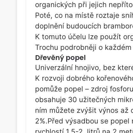
organických při jejich nepřít
Poté, co na místě roztaje sníh
doplnění budoucích brambor
K tomuto účelu lze použít org
Trochu podrobněji o každém 
Dřevěný popel
Univerzální hnojivo, bez kter
K rozvoji dobrého kořenového
pomůže popel – zdroj fosforu,
obsahuje 30 užitečných mikr
ním můžete zvýšit výnos až o
2%.Před výsadbou se popel 
rychlostí 1,5-2. litrů na 2 m