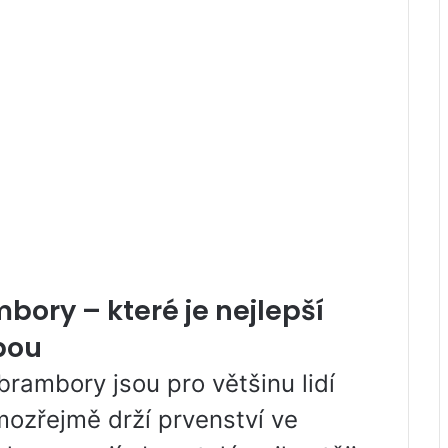
bory – které je nejlepší
bou
brambory jsou pro většinu lidí
ozřejmě drží prvenství ve