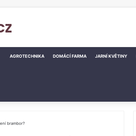
cz
AGROTECHNIKA
DOMÁCÍ FARMA
JARNÍ KVĚTINY
zení brambor?