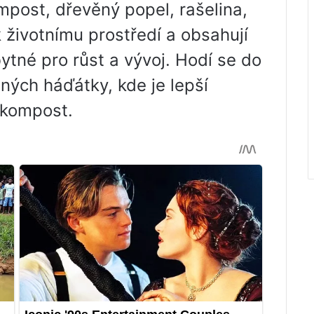
mpost, dřevěný popel, rašelina,
k životnímu prostředí a obsahují
tné pro růst a vývoj. Hodí se do
aných háďátky, kde je lepší
 kompost.