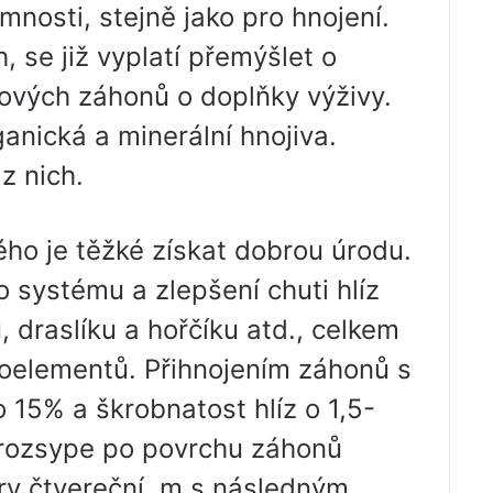
omnosti, stejně jako pro hnojení.
, se již vyplatí přemýšlet o
ových záhonů o doplňky výživy.
anická a minerální hnojiva.
z nich.
ého je těžké získat dobrou úrodu.
 systému a zlepšení chuti hlíz
 draslíku a hořčíku atd., celkem
oelementů. Přihnojením záhonů s
 15% a škrobnatost hlíz o 1,5-
rozsype po povrchu záhonů
etry čtvereční. m s následným