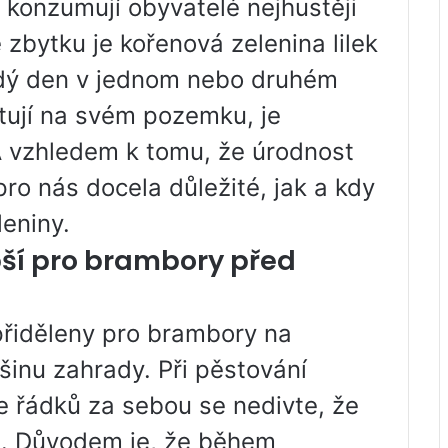
i konzumují obyvatelé nejhustěji
 zbytku je kořenová zelenina lilek
ždý den v jednom nebo druhém
pěstují na svém pozemku, je
 A vzhledem k tomu, že úrodnost
pro nás docela důležité, jak a kdy
leniny.
pší pro brambory před
přiděleny pro brambory na
šinu zahrady. Při pěstování
e řádků za sebou se nedivte, že
sá. Důvodem je, že během