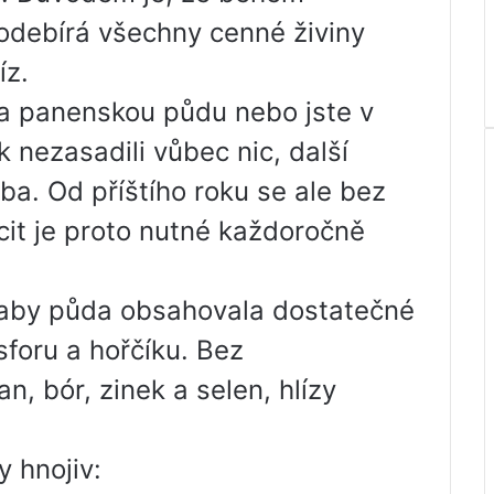
 odebírá všechny cenné živiny
íz.
na panenskou půdu nebo jste v
k nezasadili vůbec nic, další
ba. Od příštího roku se ale bez
cit je proto nutné každoročně
, aby půda obsahovala dostatečné
sforu a hořčíku. Bez
, bór, zinek a selen, hlízy
 hnojiv: