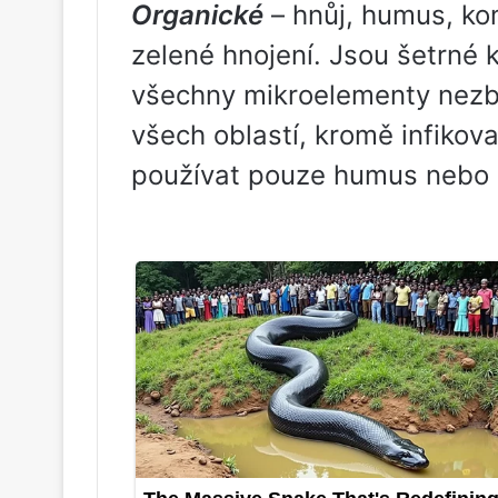
Organické
– hnůj, humus, ko
zelené hnojení. Jsou šetrné 
všechny mikroelementy nezby
všech oblastí, kromě infikov
používat pouze humus nebo