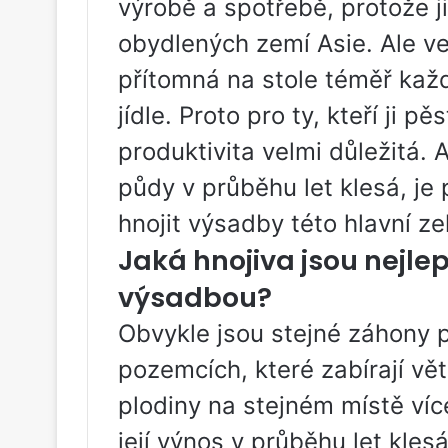
výrobě a spotřebě, protože j
obydlených zemí Asie. Ale ve
přítomná na stole téměř ka
jídle. Proto pro ty, kteří ji 
produktivita velmi důležitá.
půdy v průběhu let klesá, je 
hnojit výsadby této hlavní ze
Jaká hnojiva jsou nejle
výsadbou?
Obvykle jsou stejné záhony 
pozemcích, které zabírají vět
plodiny na stejném místě víc
její výnos v průběhu let kle