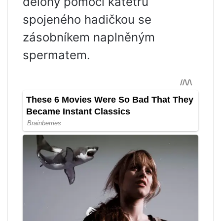
dělohy pomocí katétru
spojeného hadičkou se
zásobníkem naplněným
spermatem.