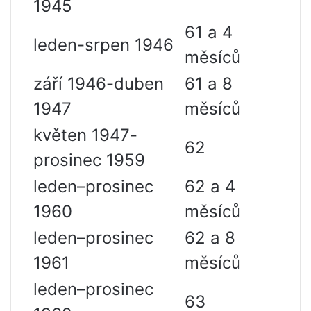
1945
61 a 4
leden-srpen 1946
měsíců
září 1946-duben
61 a 8
1947
měsíců
květen 1947-
62
prosinec 1959
leden–prosinec
62 a 4
1960
měsíců
leden–prosinec
62 a 8
1961
měsíců
leden–prosinec
63