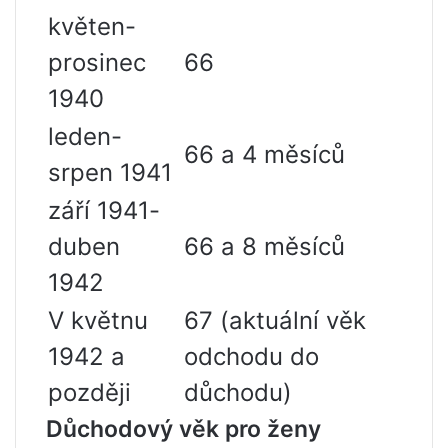
květen-
prosinec
66
1940
leden-
66 a 4 měsíců
srpen 1941
září 1941-
duben
66 a 8 měsíců
1942
V květnu
67 (aktuální věk
1942 a
odchodu do
později
důchodu)
Důchodový věk pro ženy