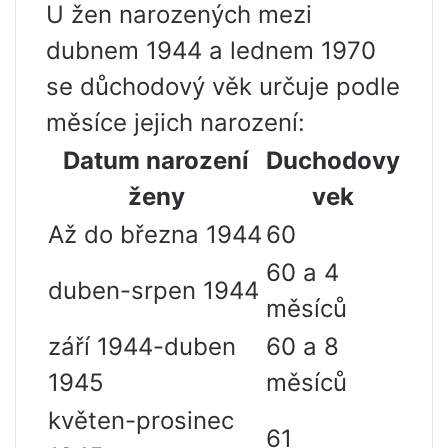
U žen narozených mezi
dubnem 1944 a lednem 1970
se důchodový věk určuje podle
měsíce jejich narození:
Datum narození
Duchodovy
ženy
vek
Až do března 1944
60
60 a 4
duben-srpen 1944
měsíců
září 1944-duben
60 a 8
1945
měsíců
květen-prosinec
61