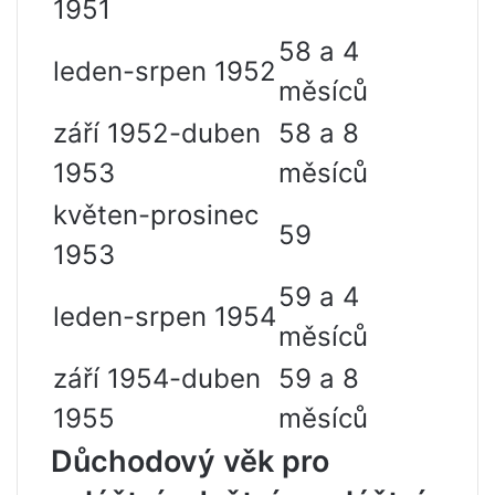
1951
58 a 4
leden-srpen 1952
měsíců
září 1952-duben
58 a 8
1953
měsíců
květen-prosinec
59
1953
59 a 4
leden-srpen 1954
měsíců
září 1954-duben
59 a 8
1955
měsíců
Důchodový věk pro