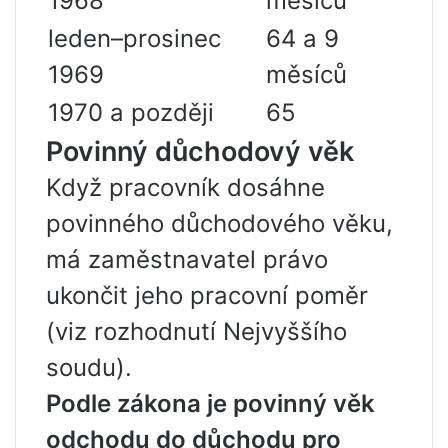
1968
měsíců
leden–prosinec
64 a 9
1969
měsíců
1970 a později
65
Povinný důchodový věk
Když pracovník dosáhne
povinného důchodového věku,
má zaměstnavatel právo
ukončit jeho pracovní poměr
(viz rozhodnutí Nejvyššího
soudu).
Podle zákona je povinný věk
odchodu do důchodu pro