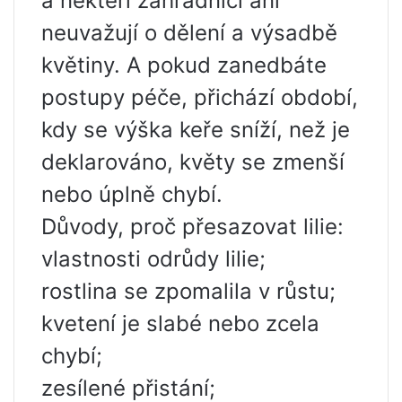
a někteří zahradníci ani
neuvažují o dělení a výsadbě
květiny. A pokud zanedbáte
postupy péče, přichází období,
kdy se výška keře sníží, než je
deklarováno, květy se zmenší
nebo úplně chybí.
Důvody, proč přesazovat lilie:
vlastnosti odrůdy lilie;
rostlina se zpomalila v růstu;
kvetení je slabé nebo zcela
chybí;
zesílené přistání;