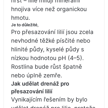
hrst – lilie milují minerální
hnojiva více než organickou
hmotu.
Je to důležité,
Pro přesazování lilií jsou zcela
nevhodné těžké písčité nebo
hlinité půdy, kyselé půdy s
nízkou hodnotou pH (4–5).
Rostlina bude růst špatně
nebo úplně zemře.
Jak udělat drenáž pro
přesazování lilií
Vynikajícím řešením by bylo