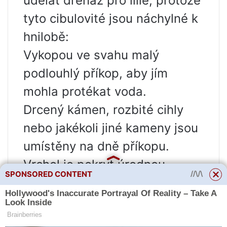
udělat drenáž pro lilie, protože
tyto cibulovité jsou náchylné k
hnilobě:
Vykopou ve svahu malý
podlouhlý příkop, aby jím
mohla protékat voda.
Drcený kámen, rozbité cihly
nebo jakékoli jiné kameny jsou
umístěny na dně příkopu.
Vrchol je pokryt úrodnou
SPONSORED CONTENT
lehkou půdou.
Rada
Do výsadbové jámy pro lilie se