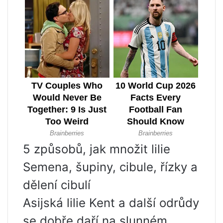
5 způsobů, jak množit lilie
Semena, šupiny, cibule, řízky a
dělení cibulí
Asijská lilie Kent a další odrůdy
se dobře daří na slunném