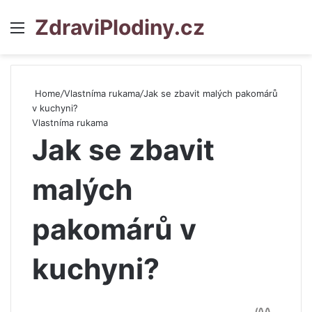
ZdraviPlodiny.cz
Menu
S
Home
/
Vlastníma rukama
/
Jak se zbavit malých pakomárů
v kuchyni?
Vlastníma rukama
Jak se zbavit
malých
pakomárů v
kuchyni?