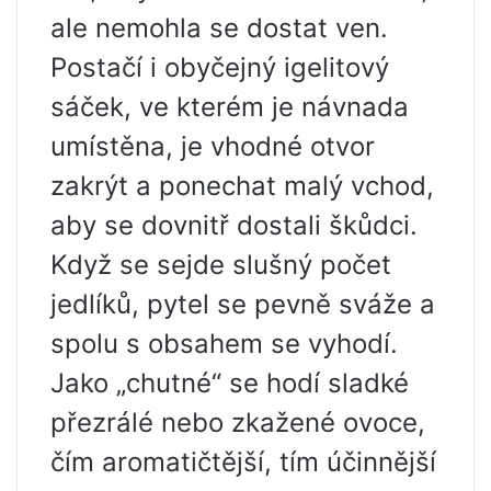
ale nemohla se dostat ven.
Postačí i obyčejný igelitový
sáček, ve kterém je návnada
umístěna, je vhodné otvor
zakrýt a ponechat malý vchod,
aby se dovnitř dostali škůdci.
Když se sejde slušný počet
jedlíků, pytel se pevně sváže a
spolu s obsahem se vyhodí.
Jako „chutné“ se hodí sladké
přezrálé nebo zkažené ovoce,
čím aromatičtější, tím účinnější