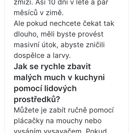
zmizí. Asi 10 dní v létě a pár
měsíců v zimě.
Ale pokud nechcete čekat tak
dlouho, měli byste provést
masivní útok, abyste zničili
dospělce a larvy.
Jak se rychle zbavit
malých much v kuchyni
pomocí lidových
prostředků?
Můžete je zabít ručně pomocí
plácačky na mouchy nebo
vysáním vysavačem. Pokud