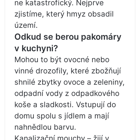
ne katastrofický. Nejprve
zjistíme, který hmyz obsadil
území.
Odkud se berou pakomáry
v kuchyni?
Mohou to být ovocné nebo
vinné drozofily, které zbožňují
shnilé zbytky ovoce a zeleniny,
odpadní vody z odpadkového
koše a sladkosti. Vstupují do
domu spolu s jídlem a mají
nahnědlou barvu.
Kanalizační mouchy – žijí v