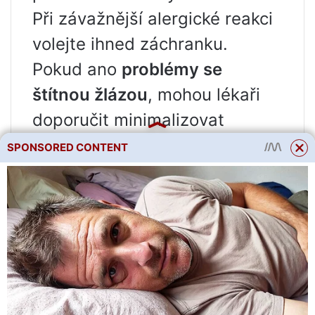
Při závažnější alergické reakci
volejte ihned záchranku.
Pokud ano
problémy se
štítnou žlázou
, mohou lékaři
doporučit minimalizovat
množství zelí ve vaší stravě.
SPONSORED CONTENT
Tato zelenina může narušovat
vstřebávání jódu, který je
nezbytný pro tvorbu hormonů
štítné žlázy.
Přečtěte si také
Od čokolády ke špenátu: jak