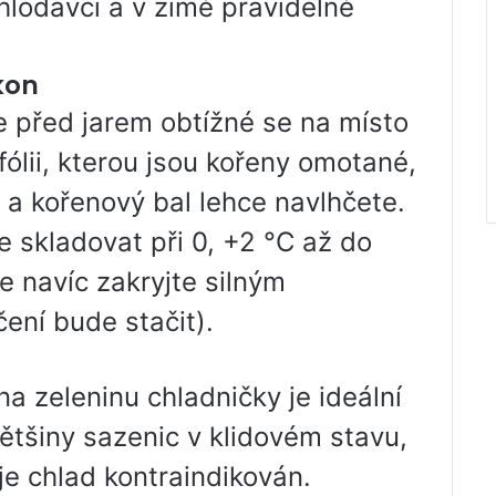
hlodavci a v zimě pravidelně
kon
e před jarem obtížné se na místo
fólii, kterou jsou kořeny omotané,
ů a kořenový bal lehce navlhčete.
 skladovat při 0, +2 °C až do
je navíc zakryjte silným
ení bude stačit).
a zeleninu chladničky je ideální
ětšiny sazenic v klidovém stavu,
je chlad kontraindikován.