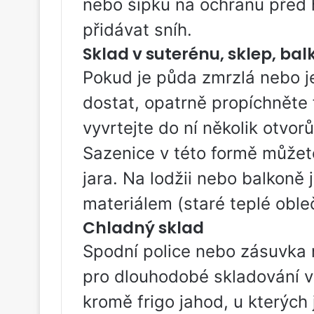
nebo šípku na ochranu před 
přidávat sníh.
Sklad v suterénu, sklep, bal
Pokud je půda zmrzlá nebo j
dostat, opatrně propíchněte 
vyvrtejte do ní několik otvor
Sazenice v této formě můžete
jara. Na lodžii nebo balkoně 
materiálem (staré teplé obleč
Chladný sklad
Spodní police nebo zásuvka n
pro dlouhodobé skladování v
kromě frigo jahod, u kterých 