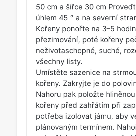
50 cm a šířce 30 cm Proveďte
úhlem 45 ° a na severní stra
Kořeny ponořte na 3–5 hodin
přezimování, poté kořeny peč
neživotaschopné, suché, roz
všechny listy.
Umístěte sazenice na strmou
kořeny. Zakryjte je do polovi
Nahoru pak položte hliněnou
kořeny před zahřátím při zap
potřeba izolovat jámu, aby 
plánovaným termínem. Nahoř