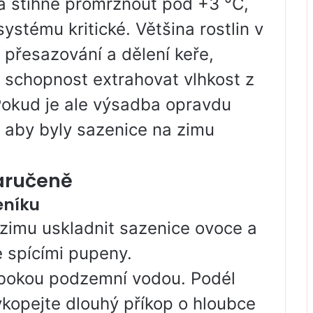
a stihne promrznout pod +3 °C,
ystému kritické. Většina rostlin v
přesazování a dělení keře,
 schopnost extrahovat vlhkost z
okud je ale výsadba opravdu
, aby byly sazenice na zimu
aručeně
eníku
a zimu uskladnit sazenice ovoce a
e spícími pupeny.
ubokou podzemní vodou. Podél
kopejte dlouhý příkop o hloubce