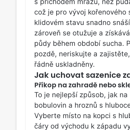
s příchodem mrazů, než půd
což je pro vývoj kořenového s
klidovém stavu snadno snáší 
zároveň se otužuje a získává
půdy během období sucha. P
pozdě, neriskujte a zajistěte
řádně uskladněny.
Jak uchovat sazenice z
Příkop na zahradě nebo skl
To je nejlepší způsob, jak n
bobulovin a hroznů s hluboc
Vyberte místo na kopci s hl
čáry od východu k západu vy