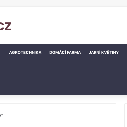
cz
AGROTECHNIKA
DOMÁCÍ FARMA
JARNÍ KVĚTINY
ě?