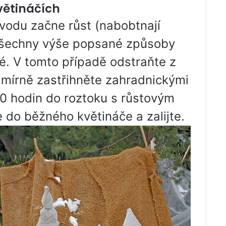
větináčích
vodu začne růst (nabobtnají
, všechny výše popsané způsoby
. V tomto případě odstraňte z
y mírně zastřihněte zahradnickými
0 hodin do roztoku s růstovým
e do běžného květináče a zalijte.