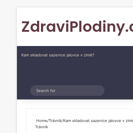
ZdraviPlodiny.
Kam skladovat sazenice jalovce v zimě?
Pinterest
Switch skin
Search
for
Home
/
Trávník
/
Kam skladovat sazenice jalovce v zim
Trávník