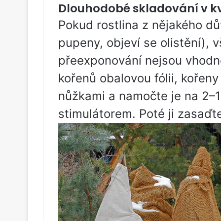
Dlouhodobé skladování v k
Pokud rostlina z nějakého dů
pupeny, objeví se olistění)
přeexponování nejsou vhodné
kořenů obalovou fólii, kořen
nůžkami a namočte je na 2–1
stimulátorem. Poté ji zasaďt