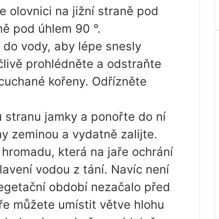
 olovnici na jižní straně pod
ně pod úhlem 90 °.
 do vody, aby lépe snesly
livě prohlédněte a odstraňte
cuchané kořeny. Odřízněte
 stranu jamky a ponořte do ní
ny zeminou a vydatně zalijte.
 hromadu, která na jaře ochrání
lavení vodou z tání. Navíc není
vegetační období nezačalo před
e můžete umístit větve hlohu