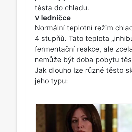
těsta do chladu.
V ledničce
Normální teplotní režim chlad
4 stupňů. Tato teplota „inhib
fermentační reakce, ale zcel
nemůže být doba pobytu těst
Jak dlouho lze různé těsto sk
jeho typu: