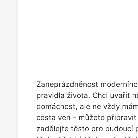
Zaneprázdněnost moderního č
pravidla života. Chci uvařit
domácnost, ale ne vždy mám 
cesta ven – můžete připravi
zadělejte těsto pro budoucí p