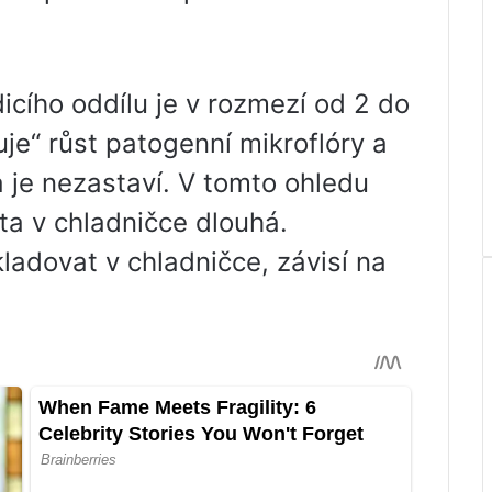
icího oddílu je v rozmezí od 2 do
uje“ růst patogenní mikroflóry a
a je nezastaví. V tomto ohledu
a v chladničce dlouhá.
ladovat v chladničce, závisí na