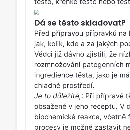
těsto, křehké těsto nebo těst
Dá se těsto skladovat?
Před přípravou přípravků na k
jak, kolik, kde a za jakých p
Vědci již dávno zjistili, že ní
rozmnožování patogenních m
ingredience těsta, jako je má
chladné prostředí.
Je to důležité,
: Při přípravě 
obsažené v jeho receptu. V 
biochemické reakce, včetně 
procesy je možné zastavit n