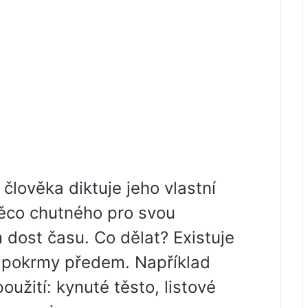
lověka diktuje jeho vlastní
 něco chutného pro svou
dost času. Co dělat? Existuje
t pokrmy předem. Například
oužití: kynuté těsto, listové