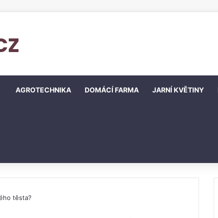
cz
AGROTECHNIKA
DOMÁCÍ FARMA
JARNÍ KVĚTINY
ého těsta?