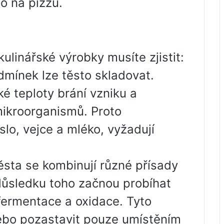
o na pizzu.
ulinářské výrobky musíte zjistit:
odmínek lze těsto skladovat.
zké teploty brání vzniku a
ikroorganismů. Proto
slo, vejce a mléko, vyžadují
těsta se kombinují různé přísady
důsledku toho začnou probíhat
fermentace a oxidace. Tyto
ebo pozastavit pouze umístěním