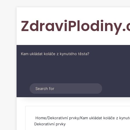
ZdraviPlodiny.
Kam ukládat koláče z kynutého těsta?
Pinterest
Switch skin
Search
for
Home
/
Dekorativní prvky
/
Kam ukládat koláče z kynut
Dekorativní prvky