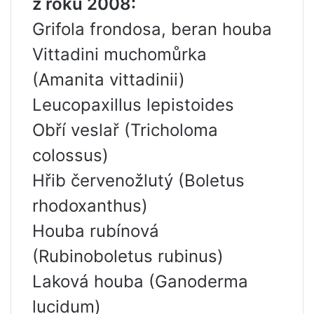
z roku 2008:
Grifola frondosa, beran houba
Vittadini muchomůrka
(Amanita vittadinii)
Leucopaxillus lepistoides
Obří veslař (Tricholoma
colossus)
Hřib červenožlutý (Boletus
rhodoxanthus)
Houba rubínová
(Rubinoboletus rubinus)
Laková houba (Ganoderma
lucidum)