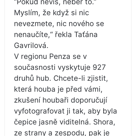
“Pokud nevíš, neber to.”
Myslím, že když si nic
nevezmete, nic nového se
nenaučíte,“ řekla Taťána
Gavrilová.
V regionu Penza se v
současnosti vyskytuje 927
druhů hub. Chcete-li zjistit,
která houba je před vámi,
zkušení houbaři doporučují
vyfotografovat ji tak, aby byla
čepice jasně viditelná. Shora,
ze strany a zespodu, pak je