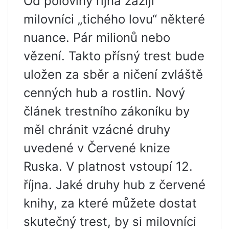
Od poloviny října zažijí
milovníci „tichého lovu“ některé
nuance. Pár milionů nebo
vězení. Takto přísný trest bude
uložen za sběr a ničení zvláště
cenných hub a rostlin. Nový
článek trestního zákoníku by
měl chránit vzácné druhy
uvedené v Červené knize
Ruska. V platnost vstoupí 12.
října. Jaké druhy hub z červené
knihy, za které můžete dostat
skutečný trest, by si milovníci